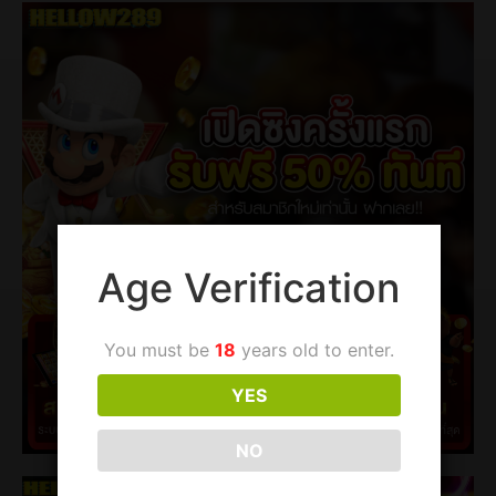
Age Verification
You must be
18
years old to enter.
YES
NO